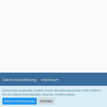
Datenschutzerklärung
Impressum
Diese Seite verwendet Cookies. Durch die Nutzung unserer Seite erklären
WoltLab Suite Forum - Themenvorlage © 2004-2026
WBB Support
Sie sich damit einverstanden, dass wir Cookies setzen.
Community-Software:
WoltLab Suite™ 5.2.21
Weitere Informationen
Schließen