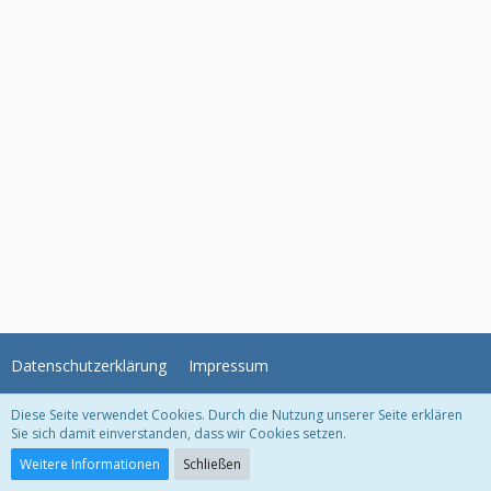
Datenschutzerklärung
Impressum
Diese Seite verwendet Cookies. Durch die Nutzung unserer Seite erklären
WoltLab Suite Forum - Themenvorlage © 2004-2026
WBB Support
Sie sich damit einverstanden, dass wir Cookies setzen.
Community-Software:
WoltLab Suite™ 5.2.21
Weitere Informationen
Schließen